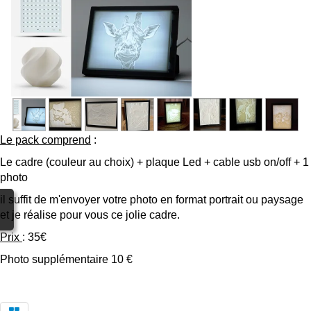
Boutique
▼
Albums
▼
Couleurs et Matériaux
Tarifs
Contact
Le pack comprend
:
Le cadre (couleur au choix) + plaque Led + cable usb on/off + 1
photo
il suffit de m'envoyer votre photo en format portrait ou paysage
et je réalise pour vous ce jolie cadre.
Prix
: 35€
Photo supplémentaire 10 €